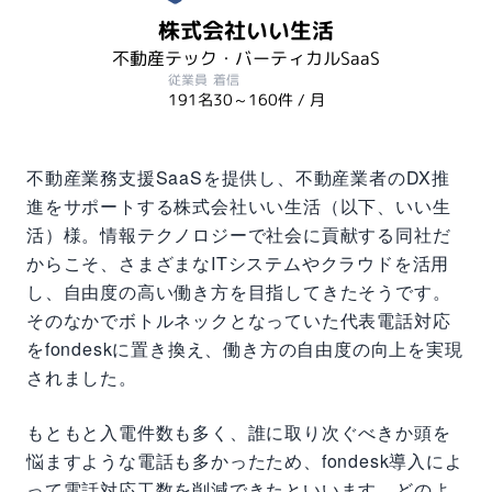
株式会社いい生活
不動産テック・バーティカルSaaS
従業員
着信
191名
30～160件 / 月
不動産業務支援SaaSを提供し、不動産業者のDX推
進をサポートする株式会社いい生活（以下、いい生
活）様。情報テクノロジーで社会に貢献する同社だ
からこそ、さまざまなITシステムやクラウドを活用
し、自由度の高い働き方を目指してきたそうです。
そのなかでボトルネックとなっていた代表電話対応
をfondeskに置き換え、働き方の自由度の向上を実現
されました。
もともと入電件数も多く、誰に取り次ぐべきか頭を
悩ますような電話も多かったため、fondesk導入によ
って電話対応工数を削減できたといいます。どのよ