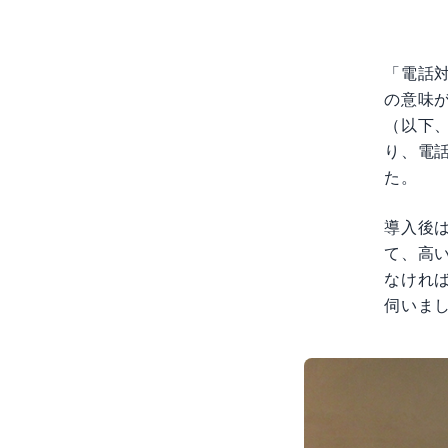
「電話対
の意味
（以下
り、電話
た。
導入後
て、高
なければ
伺いま