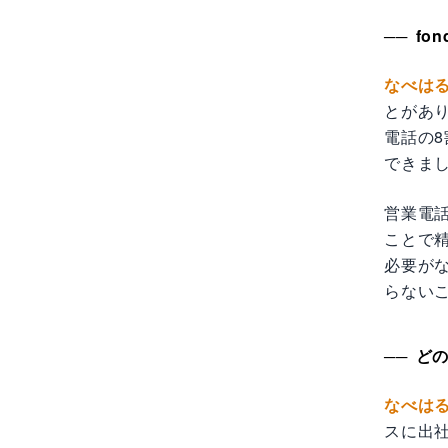
fo
なべは
とがあ
電話の
できま
営業電
ことで
必要が
らない
どの
なべは
スに出