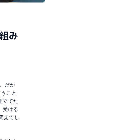
組み
が、だか
使うこと
理立てた
、受ける
変えてし