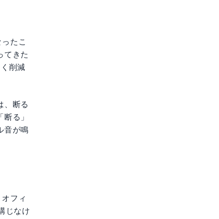
なったこ
ってきた
きく削減
は、断る
「断る」
ル音が鳴
。オフィ
講じなけ