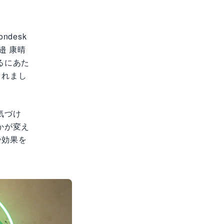
desk
邉 康晴
るにあた
されまし
気づけ
かが変え
や効果を