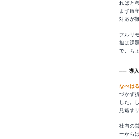
ればと
まず留
対応が難
フルリ
担は課
で、ち
導
なべは
づかず
した。し
見逃す
社内の
ーからは