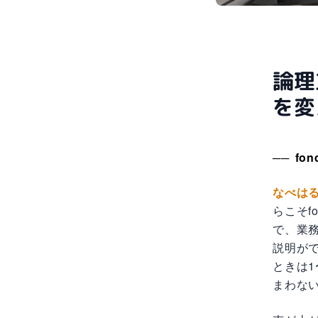
論理
を変
fo
なべは
らこそf
で、業
説明が
ときは
まわな