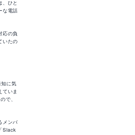
は、ひと
ーな電話
対応の負
ていたの
通知に気
えていま
たので、
るメンバ
lack