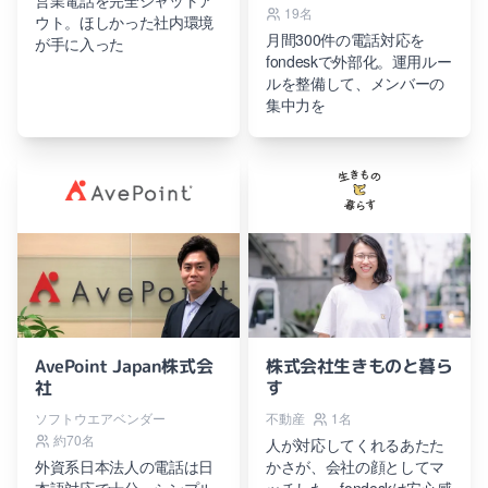
営業電話を完全シャットア
19名
ウト。ほしかった社内環境
月間300件の電話対応を
が手に入った
fondeskで外部化。運用ルー
ルを整備して、メンバーの
集中力を
AvePoint Japan株式会
株式会社生きものと暮ら
社
す
ソフトウエアベンダー
不動産
1名
約70名
人が対応してくれるあたた
外資系日本法人の電話は日
かさが、会社の顔としてマ